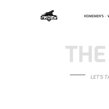
HOME
MEN’S
THE
LET'S T