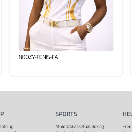
NKOZY-TENIS-FA
Lire la suite
P
SPORTS
HE
lothing
Athletics
Basketball
Boxing
Freq