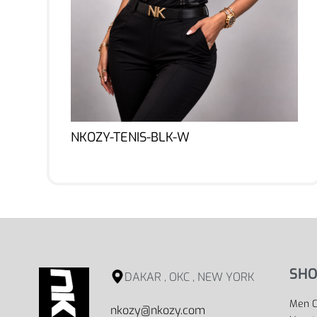
NKOZY-TENIS-BLK-W
Lire la suite
SHO
DAKAR , OKC , NEW YORK
Men C
nkozy@nkozy.com