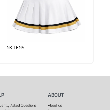
NK TEN5
Lire la suite
LP
ABOUT
uently Asked Questions
About us